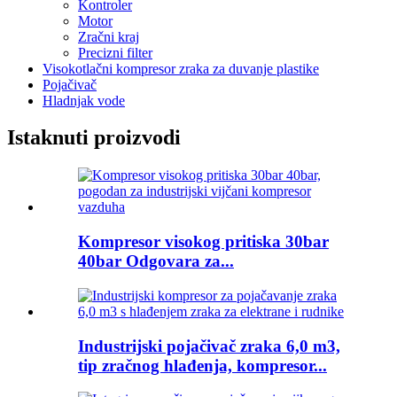
Kontroler
Motor
Zračni kraj
Precizni filter
Visokotlačni kompresor zraka za duvanje plastike
Pojačivač
Hladnjak vode
Istaknuti proizvodi
Kompresor visokog pritiska 30bar
40bar Odgovara za...
Industrijski pojačivač zraka 6,0 m3,
tip zračnog hlađenja, kompresor...