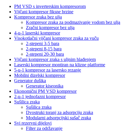
PM VSD s inverterskim kompresorom
Vijčani kompresor fiksne brzine
Kompresor zraka bez ulja
Kompresor zraka za podmazivanje vodom bez ulja
Zračni kompresor bez ulja
4-u-1 laserski kompresor
Visokotlačni vijčani kompresor zraka za vuču
2-stepeni 3-5 bara
2-stepeni 8-15 bara
2-stepeni 20-30 bara
Vijčani kompresor zraka s uljnim hlađenjem
Laserski kompresor montiran na klizne platforme
5-u-1 kompresor za lasersko rezanje
Mobilni dizelski kompresor
Generator dušika
Generator kiseonika
Ekonomični PM VSD kompresor
2-u-1 jednofazni kompresor
Sušilica zraka
Sušilica zraka
Dvostruki toranj za adsorpciju zraka
Modularni adsorpcijski sušač zraka
Svi rezervni dijelovi
Filter za održavanje