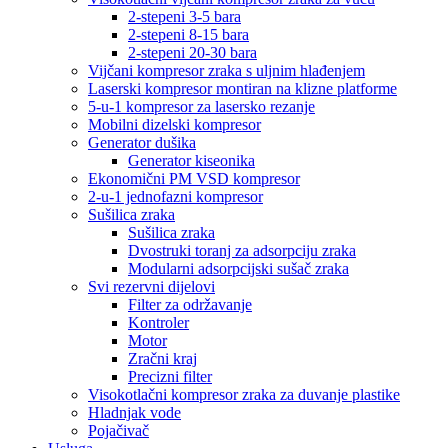
2-stepeni 3-5 bara
2-stepeni 8-15 bara
2-stepeni 20-30 bara
Vijčani kompresor zraka s uljnim hlađenjem
Laserski kompresor montiran na klizne platforme
5-u-1 kompresor za lasersko rezanje
Mobilni dizelski kompresor
Generator dušika
Generator kiseonika
Ekonomični PM VSD kompresor
2-u-1 jednofazni kompresor
Sušilica zraka
Sušilica zraka
Dvostruki toranj za adsorpciju zraka
Modularni adsorpcijski sušač zraka
Svi rezervni dijelovi
Filter za održavanje
Kontroler
Motor
Zračni kraj
Precizni filter
Visokotlačni kompresor zraka za duvanje plastike
Hladnjak vode
Pojačivač