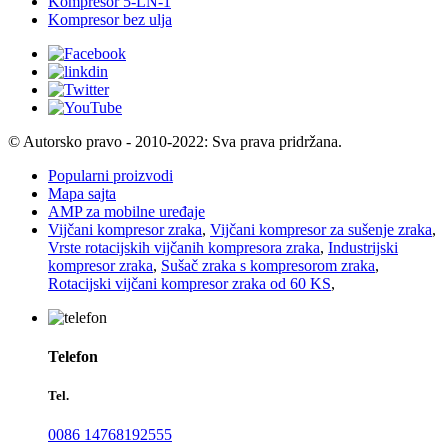
Kompresor 5-LN-1
Kompresor bez ulja
© Autorsko pravo - 2010-2022: Sva prava pridržana.
Popularni proizvodi
Mapa sajta
AMP za mobilne uređaje
Vijčani kompresor zraka
,
Vijčani kompresor za sušenje zraka
,
Vrste rotacijskih vijčanih kompresora zraka
,
Industrijski
kompresor zraka
,
Sušač zraka s kompresorom zraka
,
Rotacijski vijčani kompresor zraka od 60 KS
,
Telefon
Tel.
0086 14768192555