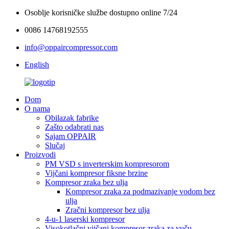
Osoblje korisničke službe dostupno online 7/24
0086 14768192555
info@oppaircompressor.com
English
Dom
O nama
Obilazak fabrike
Zašto odabrati nas
Sajam OPPAIR
Slučaj
Proizvodi
PM VSD s inverterskim kompresorom
Vijčani kompresor fiksne brzine
Kompresor zraka bez ulja
Kompresor zraka za podmazivanje vodom bez
ulja
Zračni kompresor bez ulja
4-u-1 laserski kompresor
Visokotlačni vijčani kompresor zraka za vuču