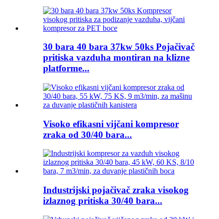
30 bara 40 bara 37kw 50ks Pojačivač
pritiska vazduha montiran na klizne
platforme...
Visoko efikasni vijčani kompresor
zraka od 30/40 bara...
Industrijski pojačivač zraka visokog
izlaznog pritiska 30/40 bara...