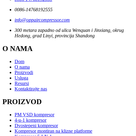
0086-14768192555
info@oppaircompressor.com
300 metara zapadno od ulica Wenquan i Jinxiang, okrug
Hedong, grad Linyi, provincija Shandong
O NAMA
Dom
O nama
Proizvodi
Usluga
Resursi
Kontaktirajte nas
PROIZVOD
PM VSD kompresor
4-u-1 kompresor
Dvostepeni kompresor
Kompresor montiran na klizne platforme