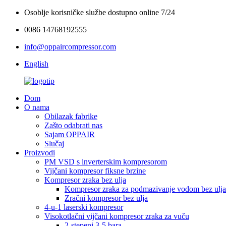
Osoblje korisničke službe dostupno online 7/24
0086 14768192555
info@oppaircompressor.com
English
Dom
O nama
Obilazak fabrike
Zašto odabrati nas
Sajam OPPAIR
Slučaj
Proizvodi
PM VSD s inverterskim kompresorom
Vijčani kompresor fiksne brzine
Kompresor zraka bez ulja
Kompresor zraka za podmazivanje vodom bez ulja
Zračni kompresor bez ulja
4-u-1 laserski kompresor
Visokotlačni vijčani kompresor zraka za vuču
2-stepeni 3-5 bara