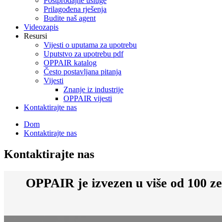
Postprodajne usluge
Prilagođena rješenja
Budite naš agent
Videozapis
Resursi
Vijesti o uputama za upotrebu
Uputstvo za upotrebu pdf
OPPAIR katalog
Često postavljana pitanja
Vijesti
Znanje iz industrije
OPPAIR vijesti
Kontaktirajte nas
Dom
Kontaktirajte nas
Kontaktirajte nas
OPPAIR je izvezen u više od 100 z