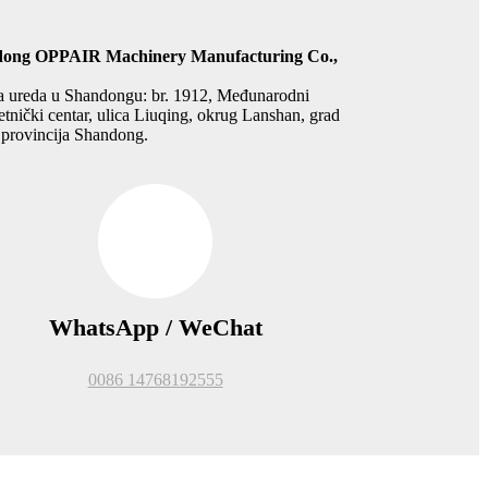
ong OPPAIR Machinery Manufacturing Co.,
a ureda u Shandongu: br. 1912, Međunarodni
tnički centar, ulica Liuqing, okrug Lanshan, grad
 provincija Shandong.
WhatsApp / WeChat
0086 14768192555