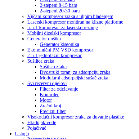
2-stepeni 8-15 bara
2-stepeni 20-30 bara
Vijčani kompresor zraka s uljnim hlađenjem
Laserski kompresor montiran na klizne platforme
5-u-1 kompresor za lasersko rezanje
Mobilni dizelski kompresor
Generator dušika
Generator kiseonika
Ekonomični PM VSD kompresor
2-u-1 jednofazni kompresor
Sušilica zraka
Sušilica zraka
Dvostruki toranj za adsorpciju zraka
Modularni adsorpcijski sušač zraka
Svi rezervni dijelovi
Filter za održavanje
Kontroler
Motor
Zračni kraj
Precizni filter
Visokotlačni kompresor zraka za duvanje plastike
Hladnjak vode
Pojačivač
Usluga