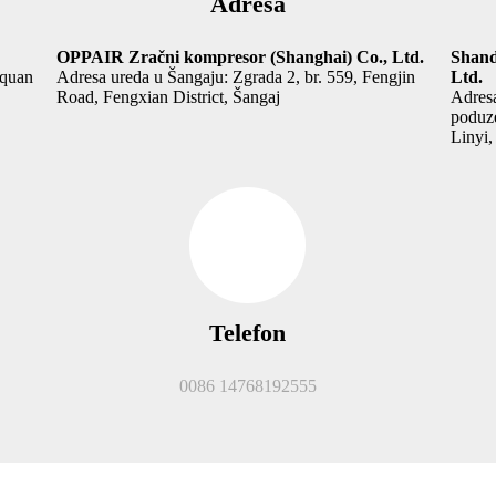
Adresa
OPPAIR Zračni kompresor (Shanghai) Co., Ltd.
Shand
nquan
Adresa ureda u Šangaju: Zgrada 2, br. 559, Fengjin
Ltd.
Road, Fengxian District, Šangaj
Adres
poduze
Linyi,
Telefon
0086 14768192555