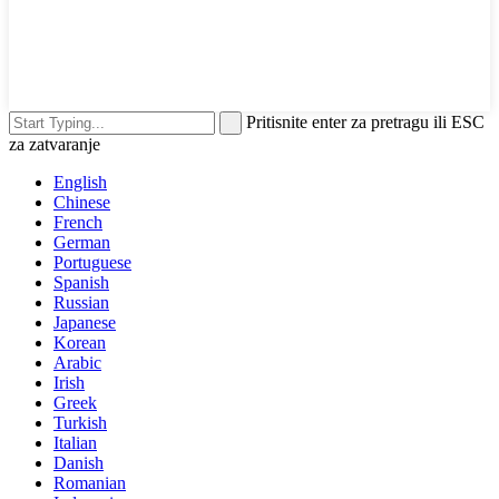
Pritisnite enter za pretragu ili ESC
za zatvaranje
English
Chinese
French
German
Portuguese
Spanish
Russian
Japanese
Korean
Arabic
Irish
Greek
Turkish
Italian
Danish
Romanian