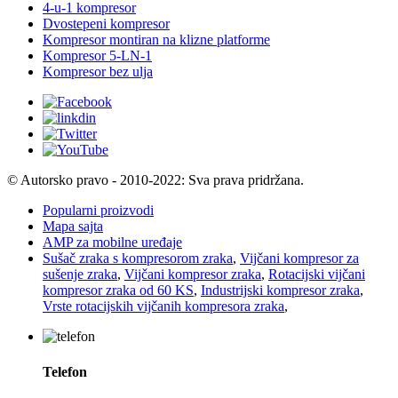
4-u-1 kompresor
Dvostepeni kompresor
Kompresor montiran na klizne platforme
Kompresor 5-LN-1
Kompresor bez ulja
© Autorsko pravo - 2010-2022: Sva prava pridržana.
Popularni proizvodi
Mapa sajta
AMP za mobilne uređaje
Sušač zraka s kompresorom zraka
,
Vijčani kompresor za
sušenje zraka
,
Vijčani kompresor zraka
,
Rotacijski vijčani
kompresor zraka od 60 KS
,
Industrijski kompresor zraka
,
Vrste rotacijskih vijčanih kompresora zraka
,
Telefon