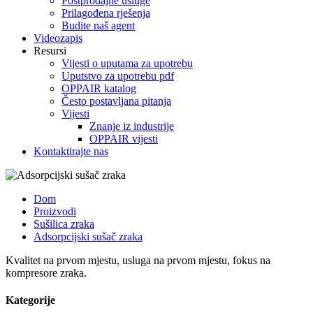
Postprodajne usluge
Prilagođena rješenja
Budite naš agent
Videozapis
Resursi
Vijesti o uputama za upotrebu
Uputstvo za upotrebu pdf
OPPAIR katalog
Često postavljana pitanja
Vijesti
Znanje iz industrije
OPPAIR vijesti
Kontaktirajte nas
Dom
Proizvodi
Sušilica zraka
Adsorpcijski sušač zraka
Kvalitet na prvom mjestu, usluga na prvom mjestu, fokus na
kompresore zraka.
Kategorije