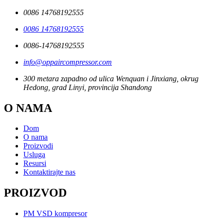
0086 14768192555
0086 14768192555
0086-14768192555
info@oppaircompressor.com
300 metara zapadno od ulica Wenquan i Jinxiang, okrug
Hedong, grad Linyi, provincija Shandong
O NAMA
Dom
O nama
Proizvodi
Usluga
Resursi
Kontaktirajte nas
PROIZVOD
PM VSD kompresor