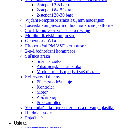
2-stepeni 3-5 bara
2-stepeni 8-15 bara
2-stepeni 20-30 bara
Vijčani kompresor zraka s uljnim hlađenjem
Laserski kompresor montiran na klizne platforme
5-u-1 kompresor za lasersko rezanje
Mobilni dizelski kompresor
Generator dušika
Ekonomični PM VSD kompresor
2-u-1 jednofazni kompresor
Sušilica zraka
Sušilica zraka
Adsorpcijski sušač zraka
Modularni adsorpcijski sušač zraka
Svi rezervni dijelovi
Filter za održavanje
Kontroler
Motor
Zračni kraj
Precizni filter
Visokotlačni kompresor zraka za duvanje plastike
Hladnjak vode
Pojačivač
Usluga