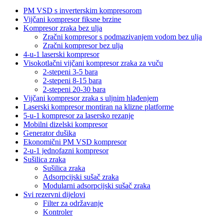
PM VSD s inverterskim kompresorom
Vijčani kompresor fiksne brzine
Kompresor zraka bez ulja
Zračni kompresor s podmazivanjem vodom bez ulja
Zračni kompresor bez ulja
4-u-1 laserski kompresor
Visokotlačni vijčani kompresor zraka za vuču
2-stepeni 3-5 bara
2-stepeni 8-15 bara
2-stepeni 20-30 bara
Vijčani kompresor zraka s uljnim hlađenjem
Laserski kompresor montiran na klizne platforme
5-u-1 kompresor za lasersko rezanje
Mobilni dizelski kompresor
Generator dušika
Ekonomični PM VSD kompresor
2-u-1 jednofazni kompresor
Sušilica zraka
Sušilica zraka
Adsorpcijski sušač zraka
Modularni adsorpcijski sušač zraka
Svi rezervni dijelovi
Filter za održavanje
Kontroler