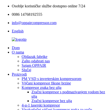
Osoblje korisničke službe dostupno online 7/24
0086 14768192555
info@oppaircompressor.com
English
Dom
O nama
Obilazak fabrike
Zašto odabrati nas
Sajam OPPAIR
Slučaj
Proizvodi
PM VSD s inverterskim kompresorom
Vijčani kompresor fiksne brzine
Kompresor zraka bez ulja
Zračni kompresor s podmazivanjem vodom bez
ulja
Zračni kompresor bez ulja
4-u-1 laserski kompresor
Visokotlačni vijčani kompresor zraka za vuču