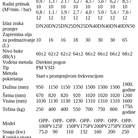
0,9 /
1,3 /
2.1 /
3,2 /
4,5 /
5,6 /
6,2 /
8,5 /
Radni pritisak
10
10
10
10
10
10
10
10
(M³/min. / bar)
0,8 /
1.1 /
1,9 /
2,7 /
4,0 /
5.0 /
5,6 /
7,6 /
12
12
12
12
12
12
12
12
Izlaz zraka
DN20
DN25
DN25
DN25
DN40
DN40
DN40
DN50
promjer
Zapremina ulja
za podmazivanje
10
16
16
18
30
30
30
65
(L)
Nivo buke
60±2
62±2
62±2
64±2
66±2
66±2
66±2
68±2
dB(A)
Vođena metoda
Direktni pogon
Tip
PM VSD
Metoda
Start s promjenjivom frekvencijom
pokretanja
1900.
Dužina (mm)
950
1150
1150
1350
1500
1500
1500
godine
Širina (mm)
670
820
820
920
1020
1020
1020
1260
Visina (mm)
1030
1130
1130
1230
1310
1310
1310
1600
1750.
Težina (kg)
250
400
400
550
700
750
800
godine
OPP-
OPP-
OPP-
OPP-
OPP-
OPP-
OPP-
Model
100PV
125F
150PV
175PV
200PV
275PV
350PV
Snaga (kw)
75,0
90
110
132
160
200
250
Konjska snaga