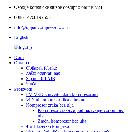
Osoblje korisničke službe dostupno online 7/24
0086 14768192555
info@oppaircompressor.com
English
Dom
O nama
Obilazak fabrike
Zašto odabrati nas
Sajam OPPAIR
Slučaj
Proizvodi
PM VSD s inverterskim kompresorom
Vijčani kompresor fiksne brzine
Kompresor zraka bez ulja
Kompresor zraka za podmazivanje vodom bez
ulja
Zračni kompresor bez ulja
4-u-1 laserski kompresor
Visokotlačni vijčani kompresor zraka za vuču