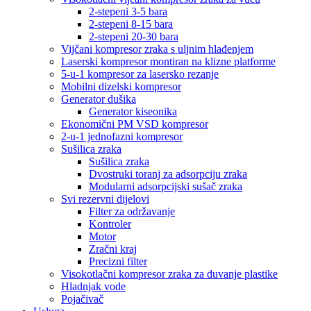
2-stepeni 3-5 bara
2-stepeni 8-15 bara
2-stepeni 20-30 bara
Vijčani kompresor zraka s uljnim hlađenjem
Laserski kompresor montiran na klizne platforme
5-u-1 kompresor za lasersko rezanje
Mobilni dizelski kompresor
Generator dušika
Generator kiseonika
Ekonomični PM VSD kompresor
2-u-1 jednofazni kompresor
Sušilica zraka
Sušilica zraka
Dvostruki toranj za adsorpciju zraka
Modularni adsorpcijski sušač zraka
Svi rezervni dijelovi
Filter za održavanje
Kontroler
Motor
Zračni kraj
Precizni filter
Visokotlačni kompresor zraka za duvanje plastike
Hladnjak vode
Pojačivač