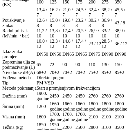
100
125
150
175
200
275
350
(KS)
13,4 /
16.2 /
21,0 /
24,5 /
32,4 /
38,2 /
45,5 /
7
7
7
7
7
7
7
Potiskivanje
12,6 /
15.0 /
19,8 /
23.2 /
30,2 /
36,9 /
43 / 8
zraka/
8
8
8
8
8
8
Radni pritisak
11,2 /
13,8 /
17,4 /
20,5 /
26,9 /
33/ /
38,9 /
(M³/min. / bar)
10
10
10
10
10
10
10
10,0 /
12.3 /
14,8 /
17,4 /
28,5 /
23 / 12
36 / 12
12
12
12
12
12
Izlaz zraka
DN50
DN50
DN65
DN65
DN75
DN90
DN90
promjer
Zapremina ulja za
65
72
90
90
110
130
150
podmazivanje (L)
Nivo buke dB(A)
68±2
70±2
70±2
70±2
75±2
85±2
85±2
Vođena metoda
Direktni pogon
Tip
PM VSD
Metoda pokretanja
Start s promjenjivom frekvencijom
1900.
Dužina (mm)
2450
2450
2450
2760
2760
2760
godine
1660.
1660.
1660.
1800.
1800.
1800.
Širina (mm)
1260
godine
godine
godine
godine
godine
godine
1700.
1700.
1700.
Visina (mm)
1600
2100
2100
2100
godine
godine
godine
1850.
1950.
Težina (kg)
2200
2500
2800
3100
3500
godine
godine