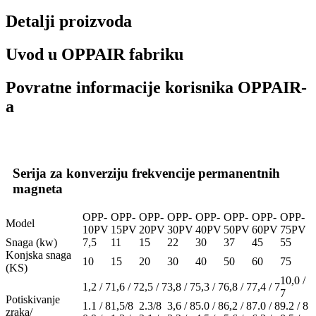
Detalji proizvoda
Uvod u OPPAIR fabriku
Povratne informacije korisnika OPPAIR-
a
Serija za konverziju frekvencije permanentnih
magneta
OPP-
OPP-
OPP-
OPP-
OPP-
OPP-
OPP-
OPP-
Model
10PV
15PV
20PV
30PV
40PV
50PV
60PV
75PV
Snaga (kw)
7,5
11
15
22
30
37
45
55
Konjska snaga
10
15
20
30
40
50
60
75
(KS)
10,0 /
1,2 / 7
1,6 / 7
2,5 / 7
3,8 / 7
5,3 / 7
6,8 / 7
7,4 / 7
7
Potiskivanje
1.1 / 8
1,5/8
2.3/8
3,6 / 8
5.0 / 8
6,2 / 8
7.0 / 8
9.2 / 8
zraka/