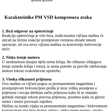
Karakteristike PM VSD kompresora zraka
1. Brzi odgovor na opterećenje
Reakcija opterećenja je vrlo brza, tradicionalna vijčana mašina će
uticati na brzinu reakcije promjenom vremena obrade tokom
operacije, ali ova nova vijčana mašina za konverziju frekvencije
neće;
2. Nisko trenje motora
U strukturnom dizajnu tijela nema ležaja, što efikasno izbjegava
trenje između ležaja i rotora, te nema potrebe za previše održavanja
motora tokom svakodnevne upotrebe;
3. Visoka efikasnost prijenosa
Ova mašina za vijčani pogon sa permanentnim magnetima i
promjenjivom frekvencijom prošla je kroz veliku promjenu u
prijenosu i usvaja direktan način prijenosa kako bi se smanjio
gubitak energije tokom procesa prijenosa, posebno kada su glavni
motor i motor povezani zajedno;
Mašina za izradu vijaka sa permanentnim magnetima i frekventnom
konverzijom ima brzu brzinu odziva, nisko trenje motora, visoku