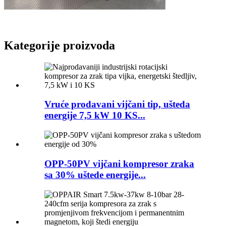
Kategorije proizvoda
Vruće prodavani vijčani tip, ušteda
energije 7,5 kW 10 KS...
OPP-50PV vijčani kompresor zraka
sa 30% uštede energije...