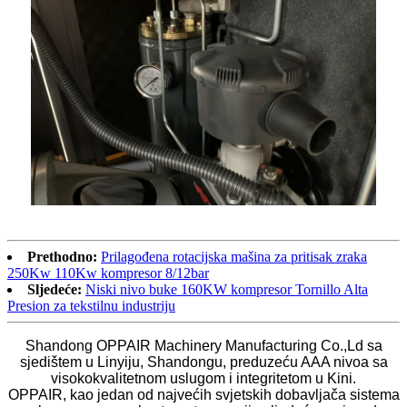
Prethodno:
Prilagođena rotacijska mašina za pritisak zraka
250Kw 110Kw kompresor 8/12bar
Sljedeće:
Niski nivo buke 160KW kompresor Tornillo Alta
Presion za tekstilnu industriju
Shandong OPPAIR Machinery Manufacturing Co.,Ld sa
sjedištem u Linyiju, Shandongu, preduzeću AAA nivoa sa
visokokvalitetnom uslugom i integritetom u Kini.
OPPAIR, kao jedan od najvećih svjetskih dobavljača sistema